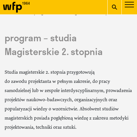
Oficjalna witryna
START
/ studia / program – studia Magisterskie 2. stopnia
Wydziału Form
wpisz szukaną frazę
Przemysłowych ASP w
program – studia
Krakowie
Magisterskie 2. stopnia
Studia magisterskie 2. stopnia przygotowują
do zawodu projektanta w pełnym zakresie, do pracy
samodzielnej lub w zespole interdyscyplinarnym, prowadzenia
projektów naukowo-badawczych, organizacyjnych oraz
popularyzacji wiedzy o wzornictwie. Absolwent studiów
magisterskich posiada pogłębioną wiedzę z zakresu metodyki
projektowania, techniki oraz sztuki.