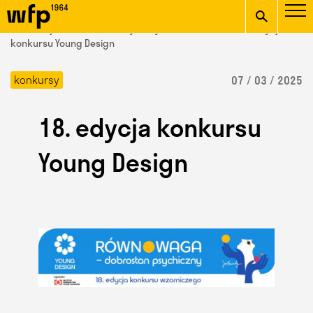
Oficjalna witryna
START
/ Wydział Form Przemysłowych /
aktualności
/ 18. edycja
Wydziału Form
konkursu Young Design
wpisz szukaną frazę
Przemysłowych ASP w
konkursy
07 / 03 / 2025
Krakowie
18. edycja konkursu
Young Design