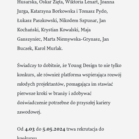
Husarska, Oskar Zięta, Wiktoria Lenart, Joanna
Jurga, Katarzyna Borkowska i Tomasz Pydo,
Łukasz Paszkowski, Nikodem Szpunar, Jan
Kochański, Krystian Kowalski, Maja
Ganszyniec, Marta Niemywska-Grynasz, Jan
Buczek, Karol Murlak.
Świadczy to dobitnie, że Young Design to nie tylko
konkurs, ale również platforma wspierająca rozwój
młodych projektantów, pomagająca im stawiać
pierwsze kroki w branży i zdobywać
doświadczenie potrzebne do przyszłej kariery
zawodowej.
Od
4
.0
3
do
5
.0
5
.2024
trwa rekrutacja do
konkursu.