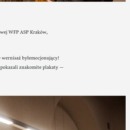
towej WFP ASP Kraków,
le wernisaż byłemocjonujący!
 pokazali znakomite plakaty —