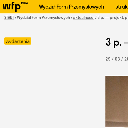
Oficjalna witryna Wydzi
Wydział Form Przemysłowych
struk
START
/ Wydział Form Przemysłowych /
aktualności
/ 3 p. — projekt, 
3 p. 
wydarzenia
29 / 03 / 