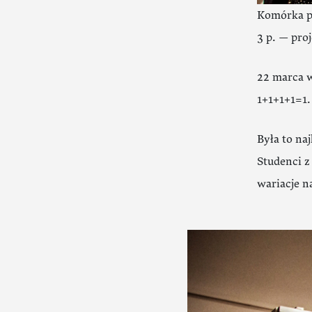
Komórka p
3 p. — proj
22 marca 
1+1+1+1=1.
Była to na
Studenci z
wariacje n