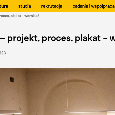
ału Form Przemysłowych 
tura
studia
rekrutacja
badania i współpraca
proces, plakat – wernisaż
— projekt, proces, plakat – 
2023