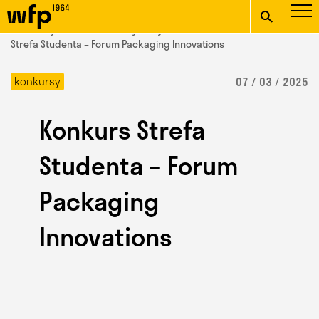
Oficjalna witryna
START
/ Wydział Form Przemysłowych /
aktualności
/ Konkurs
Wydziału Form
Strefa Studenta – Forum Packaging Innovations
wpisz szukaną frazę
Przemysłowych ASP w
konkursy
07 / 03 / 2025
Krakowie
Konkurs Strefa
Studenta – Forum
Packaging
Innovations