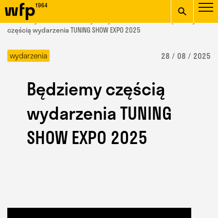
Oficjalna witryna
START
/ Wydział Form Przemysłowych /
aktualności
/ Będziemy
Wydziału Form
częścią wydarzenia TUNING SHOW EXPO 2025
wpisz szukaną frazę
Przemysłowych ASP w
wydarzenia
28 / 08 / 2025
Krakowie
Będziemy częścią
wydarzenia TUNING
SHOW EXPO 2025