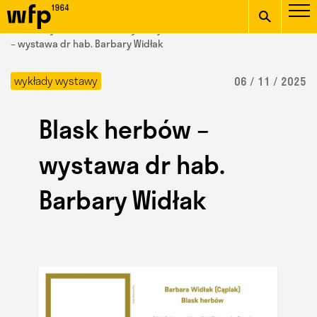
Oficjalna witryna
START
/ Wydział Form Przemysłowych /
aktualności
/ Blask herbów
Wydziału Form
– wystawa dr hab. Barbary Widłak
wpisz szukaną frazę
Przemysłowych ASP w
wykłady wystawy
06 / 11 / 2025
Krakowie
Blask herbów –
wystawa dr hab.
Barbary Widłak