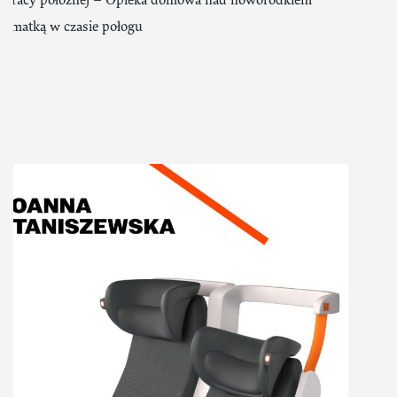
pracy położnej – Opieka domowa nad noworodkiem
i matką w czasie połogu