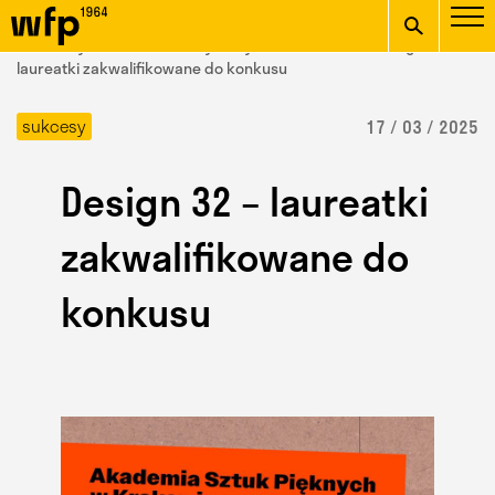
Oficjalna witryna
START
/ Wydział Form Przemysłowych /
aktualności
/ Design 32 –
Wydziału Form
laureatki zakwalifikowane do konkusu
wpisz szukaną frazę
Przemysłowych ASP w
sukcesy
17 / 03 / 2025
Krakowie
Design 32 – laureatki
zakwalifikowane do
konkusu