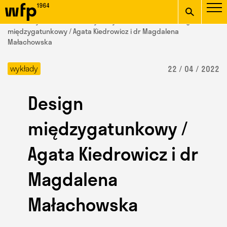
Oficjalna witryna
START
/ Wydział Form Przemysłowych /
aktualności
/ Design
Wydziału Form
międzygatunkowy / Agata Kiedrowicz i dr Magdalena
Małachowska
wpisz szukaną frazę
Przemysłowych ASP w
wykłady
22 / 04 / 2022
Krakowie
Design
międzygatunkowy /
Agata Kiedrowicz i dr
Magdalena
Małachowska