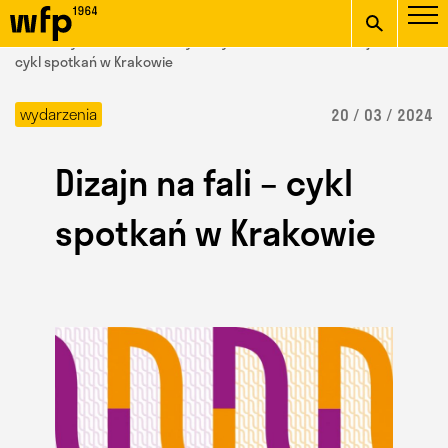
Oficjalna witryna
START
/ Wydział Form Przemysłowych /
aktualności
/ Dizajn na fali –
Wydziału Form
cykl spotkań w Krakowie
wpisz szukaną frazę
Przemysłowych ASP w
wydarzenia
20 / 03 / 2024
Krakowie
Dizajn na fali – cykl
spotkań w Krakowie