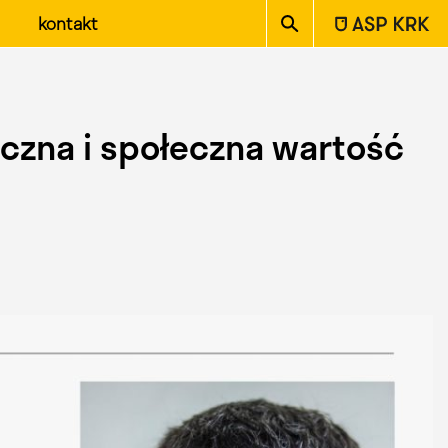
ASP w Krakowie
kontakt
czna i społeczna wartość