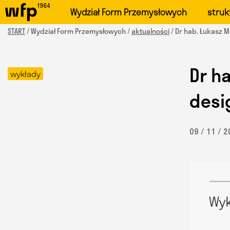
Oficjalna witryna Wydzi
Wydział Form Przemysłowych
struk
START
/ Wydział Form Przemysłowych /
aktualności
/ Dr hab. Łukasz 
Dr h
wykłady
desi
09 / 11 / 