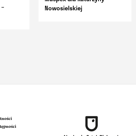
 –
Nowosielskiej
tności
stępności