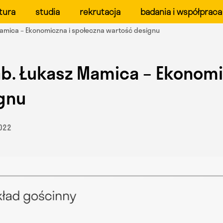
ału Form Przemysłowych 
tura
studia
rekrutacja
badania i współpraca
Mamica – Ekonomiczna i społeczna wartość designu
ab. Łukasz Mamica – Ekonomi
gnu
2022