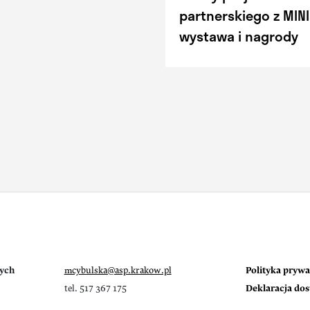
partnerskiego z MINI
wystawa i nagrody
ych
mcybulska@asp.krakow.pl
Polityka prywa
tel. 517 367 175
Deklaracja do