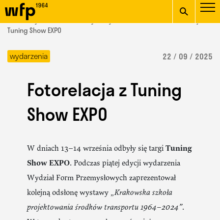
Oficjalna witryna
START
/ Wydział Form Przemysłowych /
aktualności
/ Fotorelacja z
Wydziału Form
Tuning Show EXPO
wpisz szukaną frazę
Przemysłowych ASP w
wydarzenia
22 / 09 / 2025
Krakowie
Fotorelacja z Tuning
Show EXPO
W dniach 13–14 września odbyły się targi
Tuning
Show EXPO
. Podczas piątej edycji wydarzenia
Wydział Form Przemysłowych zaprezentował
kolejną odsłonę wystawy
„Krakowska szkoła
projektowania środków transportu 1964–2024”
.