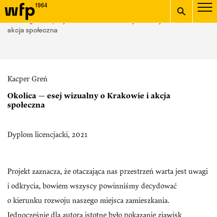
Oficjalna witryna
START
/
galeria projektów
/ Okolica — esej wizualny o Krakowie i
Wydziału Form
akcja społeczna
wpisz szukaną frazę
Przemysłowych ASP w
Krakowie
Kacper Greń
Okolica — esej wizualny o Krakowie i akcja
społeczna
Dyplom licencjacki, 2021
Projekt zaznacza, że otaczająca nas przestrzeń warta jest uwagi
i odkrycia, bowiem wszyscy powinniśmy decydować
o kierunku rozwoju naszego miejsca zamieszkania.
Jednocześnie dla autora istotne było pokazanie zjawisk