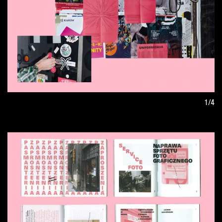
informacji miejskiej, a także przez osoby prywatne czy
aktywistów miejskich.
Autor znalazł się wśród laureatów przeglądu
Graduation Project 2021
a także był nominowany
Projekt Roku
w konkursie
20/21 organizowanym przez
1/4
STGU