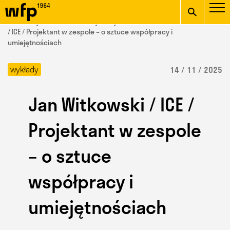
Oficjalna witryna
START
/ Wydział Form Przemysłowych /
aktualności
/ Jan Witkowski
Wydziału Form
/ ICE / Projektant w zespole – o sztuce współpracy i
umiejętnościach
wpisz szukaną frazę
Przemysłowych ASP w
wykłady
14 / 11 / 2025
Krakowie
Jan Witkowski / ICE /
Projektant w zespole
– o sztuce
współpracy i
umiejętnościach