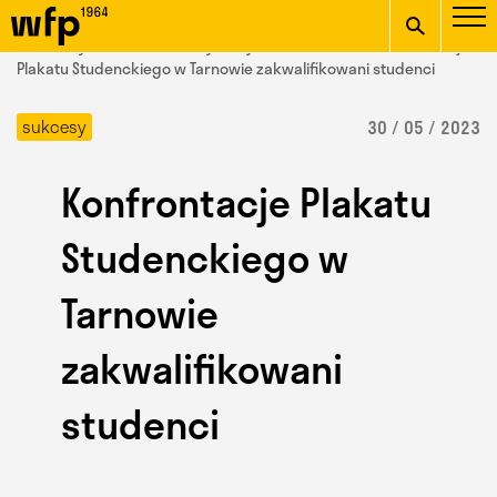
Oficjalna witryna
START
/ Wydział Form Przemysłowych /
aktualności
/ Konfrontacje
Wydziału Form
Plakatu Studenckiego w Tarnowie zakwalifikowani studenci
wpisz szukaną frazę
Przemysłowych ASP w
sukcesy
30 / 05 / 2023
Krakowie
Konfrontacje Plakatu
Studenckiego w
Tarnowie
zakwalifikowani
studenci