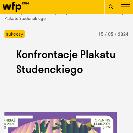
Oficjalna witryna
START
/ Wydział Form Przemysłowych /
aktualności
/ Konfrontacje
Wydziału Form
Plakatu Studenckiego
wpisz szukaną frazę
Przemysłowych ASP w
sukcesy
15 / 05 / 2024
Krakowie
Konfrontacje Plakatu
Studenckiego