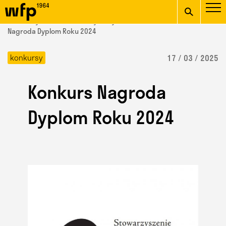
Oficjalna witryna
START
/ Wydział Form Przemysłowych /
aktualności
/ Konkurs
Wydziału Form
Nagroda Dyplom Roku 2024
wpisz szukaną frazę
Przemysłowych ASP w
konkursy
17 / 03 / 2025
Krakowie
Konkurs Nagroda
Dyplom Roku 2024