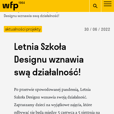
Oficjalna witryna
START
/ Wydział Form Przemysłowych /
aktualności
/ Letnia Szkoła
Wydziału Form
Designu wznawia swą działalność!
wpisz szukaną frazę
Przemysłowych ASP w
aktualności projekty
30 / 06 / 2022
Krakowie
Letnia Szkoła
Designu wznawia
swą działalność!
Po przerwie spowodowanej pandemią, Letnia
Szkoła Designu wznawia swoją działalność.
Zapraszamy dzieci na wyjątkowe zajęcia, które
odbywać się będą między 5 czerwca a 5 sierpnia na