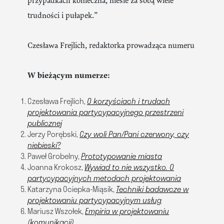
przypadkach konieczna, niesie za sobą wiele
trudności i pułapek.”
Czesława Frejlich, redaktorka prowadząca numeru
W bieżącym numerze:
Czesława Frejlich,
O korzyściach i trudach
projektowania partycypacyjnego przestrzeni
publicznej
Jerzy Porębski,
Czy woli Pan/Pani czerwony, czy
niebieski?
Paweł Grobelny,
Prototypowanie miasta
Joanna Krokosz,
Wywiad to nie wszystko. O
partycypacyjnych metodach projektowania
Katarzyna Ociepka-Miąsik,
Techniki badawcze w
projektowaniu partycypacyjnym usług
Mariusz Wszołek,
Empiria w projektowaniu
(komunikacji)