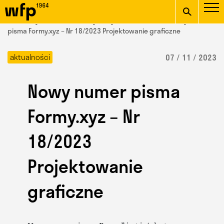
Oficjalna witryna
START
/ Wydział Form Przemysłowych /
aktualności
/ Nowy numer
Wydziału Form
pisma Formy.xyz – Nr 18/2023 Projektowanie graficzne
wpisz szukaną frazę
Przemysłowych ASP w
aktualności
07 / 11 / 2023
Krakowie
Nowy numer pisma
Formy.xyz – Nr
18/2023
Projektowanie
graficzne