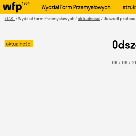
Oficjalna witryna Wydzi
Wydział Form Przemysłowych
struk
START
/ Wydział Form Przemysłowych /
aktualności
/ Odszedł profeso
Odsz
aktualności
06 / 09 / 