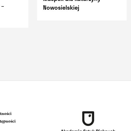
 –
Nowosielskiej
tności
stępności