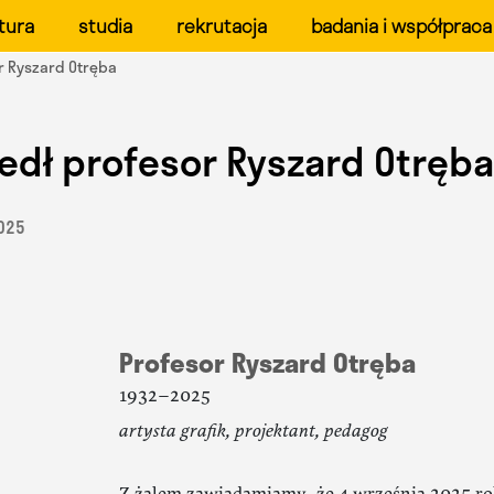
ału Form Przemysłowych 
tura
studia
rekrutacja
badania i współpraca
r Ryszard Otręba
edł profesor Ryszard Otręb
2025
Profesor Ryszard Otręba
1932–2025
artysta grafik, projektant, pedagog