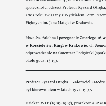
Z żalem zawiadamiamy, że 4 września 2025 rok
społeczności odszedł Profesor Ryszard Otręba,
2002 roku związany z Wydziałem Form Przem
Pięknych im. Jana Matejki w Krakowie.
Msza św. żałobna i pożegnanie Zmarłego
16 w
w Kościele św. Kingi w Krakowie
, ul. Siemo
odprowadzenie na Cmentarz Podgórski (spotk
około godz. 13.15).
Profesor Ryszard Otręba – Założyciel Katedry
był kierownikiem w latach 1971–1997.
Dziekan WFP (1985–1987), prorektor ASP w 