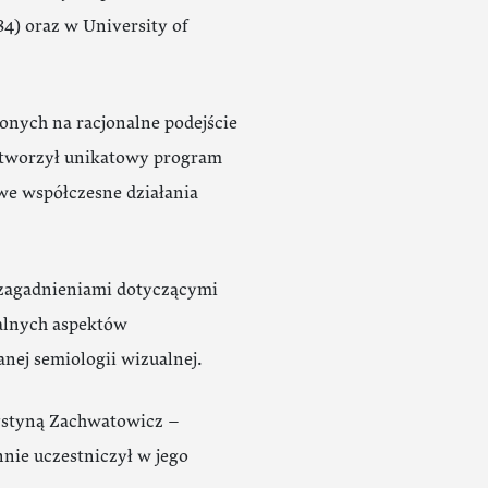
84) oraz w University of
nych na racjonalne podejście
Stworzył unikatowy program
we współczesne działania
 zagadnieniami dotyczącymi
nalnych aspektów
nej semiologii wizualnej.
ystyną Zachwatowicz –
ie uczestniczył w jego