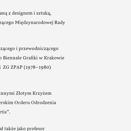
ną z designem i sztuką,
czącego Międzynarodowej Rady
zącego i przewodniczącego
 Biennale Grafiki w Krakowie
ej ZG ZPAP (1978–1980)
y innymi Złotym Krzyżem
erskim Orderu Odrodzenia
rtis”.
 także jako profesor