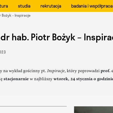
ału Form Przemysłowych 
tura
studia
rekrutacja
badania i współpraca
tr Bożyk – Inspiracje
 dr hab. Piotr Bożyk – Inspira
2023
y na wykład gościnny pt.
Inspiracje
, który poprowadzi
prof. 
ię
stacjonarnie
w najbliższy
wtorek, 24 stycznia o godzinie