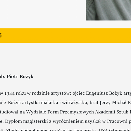
ab. Piotr Bożyk
 1944 roku w rodzinie artystów: ojciec Eugeniusz Bożyk arty
ée-Bożyk artystka malarka i witrażystka, brat Jerzy Michał 
tudiował na Wydziale Form Przemysłowych Akademii Sztuk P
e. Dyplom magisterski z wyróżnieniem uzyskał w Pracowni p
9. Studia podyplomowe w Kansas University, USA (stypendiu