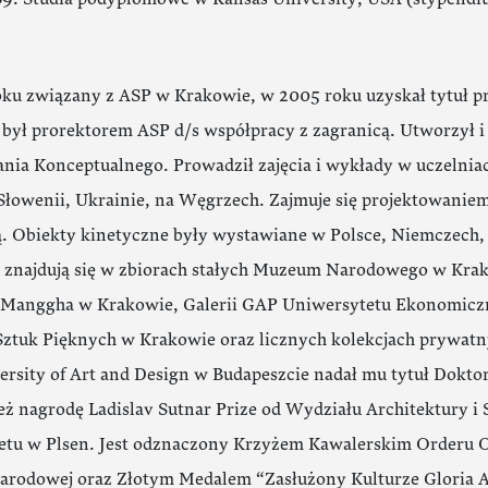
ku związany z ASP w Krakowie, w 2005 roku uzyskał tytuł p
był prorektorem ASP d/s współpracy z zagranicą. Utworzył 
nia Konceptualnego. Prowadził zajęcia i wykłady w uczelniach
 Słowenii, Ukrainie, na Węgrzech. Zajmuje się projektowani
. Obiekty kinetyczne były wystawiane w Polsce, Niemczech, 
znajdują się w zbiorach stałych Muzeum Narodowego w Krak
j Manggha w Krakowie, Galerii GAP Uniwersytetu Ekonomiczn
ztuk Pięknych w Krakowie oraz licznych kolekcjach prywat
rsity of Art and Design w Budapeszcie nadał mu tytuł Dokto
eż nagrodę Ladislav Sutnar Prize od Wydziału Architektury i
etu w Plsen. Jest odznaczony Krzyżem Kawalerskim Orderu 
arodowej oraz Złotym Medalem “Zasłużony Kulturze Gloria A