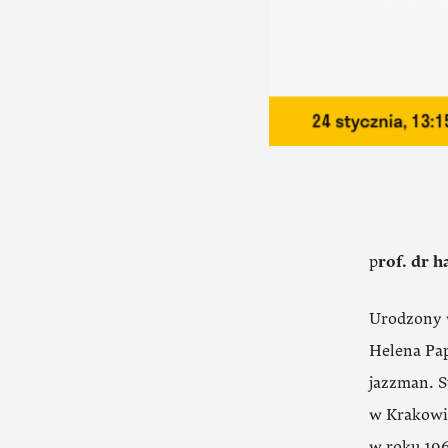
p
rof. dr h
Urodzony w
Helena Pap
jazzman. S
w Krakowi
w roku 196