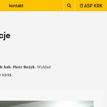
ASP w Krakowie
kontakt
cje
dr hab. Piotr Bożyk
. Wykład
 13:15
.