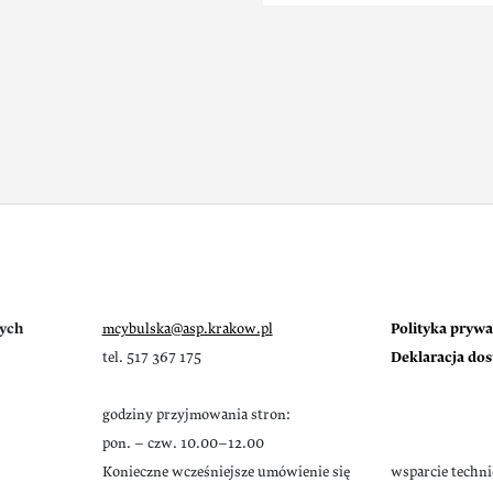
ych
mcybulska@asp.krakow.pl
Polityka prywa
tel. 517 367 175
Deklaracja do
godziny przyjmowania stron:
pon. – czw. 10.00–12.00
Konieczne wcześniejsze umówienie się
wsparcie techn