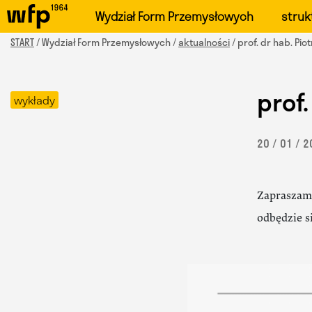
Oficjalna witryna Wydzi
Wydział Form Przemysłowych
struk
START
/ Wydział Form Przemysłowych /
aktualności
/ prof. dr hab. Pio
prof.
wykłady
20 / 01 / 
Zapraszam
odbędzie s