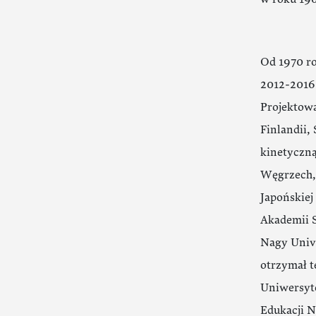
Od 1970 ro
2012-2016 
Projektowa
Finlandii,
kinetyczną
Węgrzech, 
Japońskie
Akademii S
Nagy Unive
otrzymał t
Uniwersyt
Edukacji N