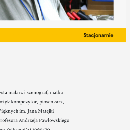
sta malarz i scenograf, matka
Bożyk kompozytor, piosenkarz,
ięknych im. Jana Matejki
rofesora Andrzeja Pawłowskiego
m Fulbright’a) 1969/70.