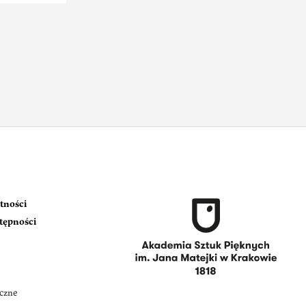
tności
stępności
iczne