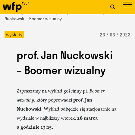
Oficjalna witryna
START
/ Wydział Form Przemysłowych /
aktualności
/ prof. Jan
Wydziału Form
Nuckowski – Boomer wizualny
wpisz szukaną frazę
Przemysłowych ASP w
wykłady
23 / 03 / 2023
Krakowie
prof. Jan Nuckowski
– Boomer wizualny
Zapraszamy na wykład gościnny pt.
Boomer
wizualny
, który poprowadzi
prof. Jan
Nuckowski
. Wykład odbędzie się stacjonarnie na
wydziale w najbliższy wtorek,
28 marca
o godzinie 13:15
.