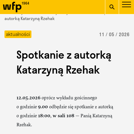
Oficjalna witryna
START
/ Wydział Form Przemysłowych /
aktualności
/ Spotkanie z
Wydziału Form
autorką Katarzyną Rzehak
wpisz szukaną frazę
Przemysłowych ASP w
aktualności
11 / 05 / 2026
Krakowie
Spotkanie z autorką
Katarzyną Rzehak
12.05.2026
oprócz wykładu gościnnego
o godzinie
9.00
odbędzie się spotkanie z autorką
o godzinie
18:00
,
w sali 108
— Panią Katarzyną
Rzehak.