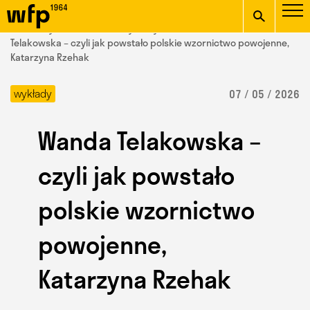
Oficjalna witryna
START
/ Wydział Form Przemysłowych /
aktualności
/ Wanda
Wydziału Form
Telakowska – czyli jak powstało polskie wzornictwo powojenne,
Katarzyna Rzehak
wpisz szukaną frazę
Przemysłowych ASP w
wykłady
07 / 05 / 2026
Krakowie
Wanda Telakowska –
czyli jak powstało
polskie wzornictwo
powojenne,
Katarzyna Rzehak