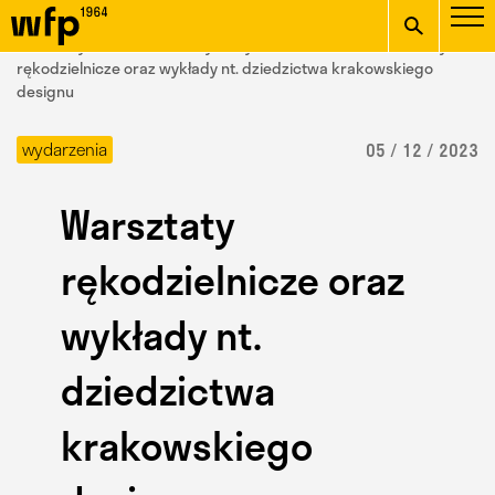
Oficjalna witryna
START
/ Wydział Form Przemysłowych /
aktualności
/ Warsztaty
Wydziału Form
rękodzielnicze oraz wykłady nt. dziedzictwa krakowskiego
designu
wpisz szukaną frazę
Przemysłowych ASP w
wydarzenia
05 / 12 / 2023
Krakowie
Warsztaty
rękodzielnicze oraz
wykłady nt.
dziedzictwa
krakowskiego