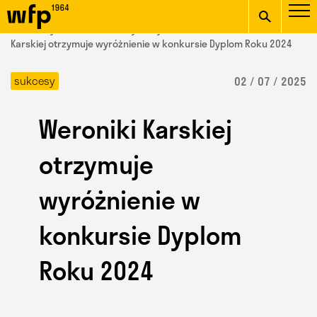
Oficjalna witryna
START
/ Wydział Form Przemysłowych /
aktualności
/ Weroniki
Wydziału Form
Karskiej otrzymuje wyróżnienie w konkursie Dyplom Roku 2024
wpisz szukaną frazę
Przemysłowych ASP w
sukcesy
02 / 07 / 2025
Krakowie
Weroniki Karskiej
otrzymuje
wyróżnienie w
konkursie Dyplom
Roku 2024