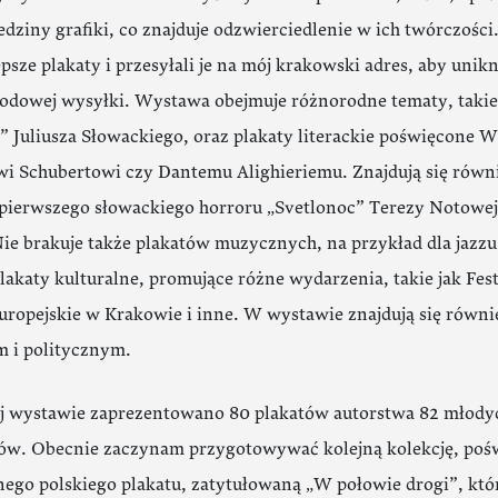
edziny grafiki, co znajduje odzwierciedlenie w ich twórczości
epsze plakaty i przesyłali je na mój krakowski adres, aby uni
dowej wysyłki. Wystawa obejmuje różnorodne tematy, takie j
” Juliusza Słowackiego, oraz plakaty literackie poświęcone W
i Schubertowi czy Dantemu Alighieriemu. Znajdują się równie
pierwszego słowackiego horroru „Svetlonoc” Terezy Notowej 
ie brakuje także plakatów muzycznych, na przykład dla jazzu
lakaty kulturalne, promujące różne wydarzenia, takie jak Fe
uropejskie w Krakowie i inne. W wystawie znajdują się równ
 i politycznym.
j wystawie zaprezentowano 80 plakatów autorstwa 82 młody
tów. Obecnie zaczynam przygotowywać kolejną kolekcję, poś
ego polskiego plakatu, zatytułowaną „W połowie drogi”, kt