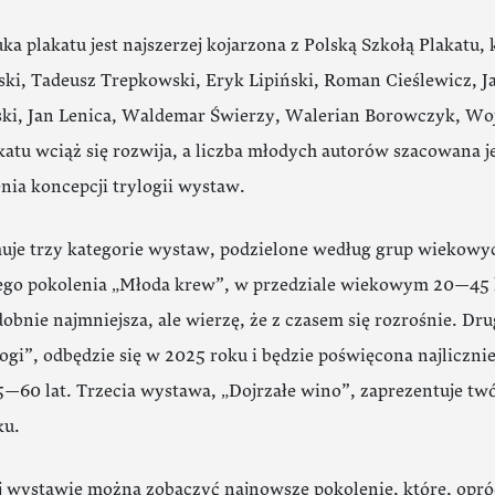
uka plakatu jest najszerzej kojarzona z Polską Szkołą Plakatu,
i, Tadeusz Trepkowski, Eryk Lipiński, Roman Cieślewicz, J
ki, Jan Lenica, Waldemar Świerzy, Walerian Borowczyk, Wojc
katu wciąż się rozwija, a liczba młodych autorów szacowana j
nia koncepcji trylogii wystaw.
uje trzy kategorie wystaw, podzielone według grup wiekow
go pokolenia „Młoda krew”, w przedziale wiekowym 20—45 la
bnie najmniejsza, ale wierzę, że z czasem się rozrośnie. D
ogi”, odbędzie się w 2025 roku i będzie poświęcona najlicznie
—60 lat. Trzecia wystawa, „Dojrzałe wino”, zaprezentuje tw
ku.
 wystawie można zobaczyć najnowsze pokolenie, które, opróc