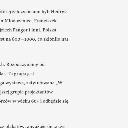
 której założycielami byli Henryk
an Młodożeniec, Franciszek
iech Fangor i inni. Polska
est na 800—1000, co skłoniło nas
ych. Rozpoczynamy od
t. Ta grupa jest
ruga wystawa, zatytułowana „W
jszej grupie projektantów
órców w wieku 60+ i odbędzie się
z plakatów, angażuje się także