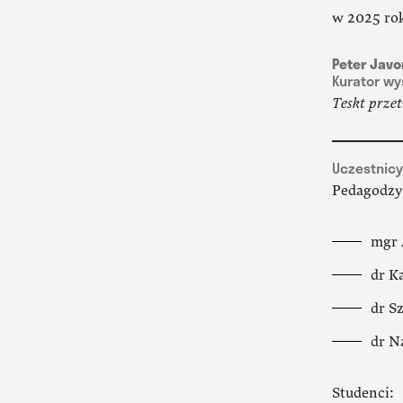
w 2025 ro
Peter Javo
Kurator w
Teskt prze
Uczestnicy
Pedagodzy
mgr 
dr K
dr S
dr N
Studenci: