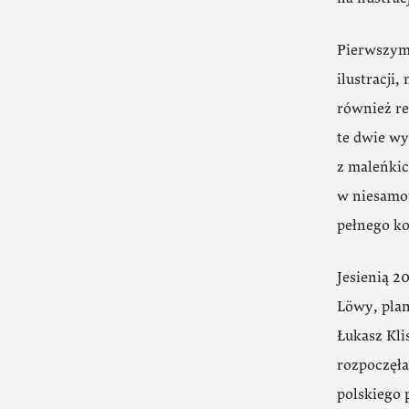
Pierwszym 
ilustracji
również re
te dwie wy
z maleńkic
w niesamow
pełnego ko
Jesienią 2
Löwy, pla
Łukasz Kli
rozpoczęła
polskiego 