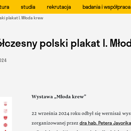
ału Form Przemysłowych 
tura
studia
rekrutacja
badania i współpraca
ki plakat I. Młoda krew
łczesny polski plakat I. Mło
2024
Wystawa „Młoda krew”
22 września 2024 roku odbył się wernisaż wy
dra hab. Petera Javorik
zorganizowanej przez