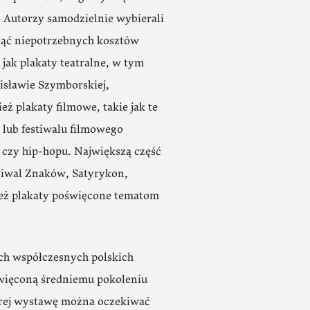
. Autorzy samodzielnie wybierali
knąć niepotrzebnych kosztów
ak plakaty teatralne, w tym
isławie Szymborskiej,
ż plakaty filmowe, takie jak te
lub festiwalu filmowego
 czy hip-hopu. Największą część
stiwal Znaków, Satyrykon,
ież plakaty poświęcone tematom
ch współczesnych polskich
więconą średniemu pokoleniu
órej wystawę można oczekiwać