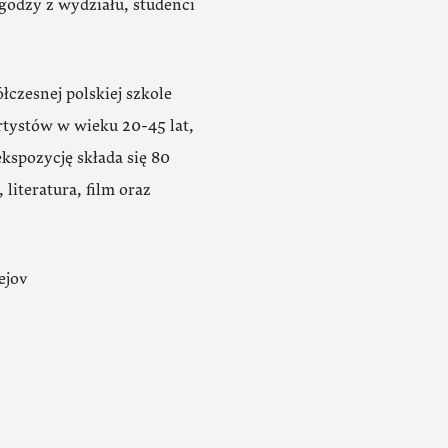
godzy z wydziału, studenci
łczesnej polskiej szkole
artystów w wieku 20-45 lat,
ekspozycję składa się 80
literatura, film oraz
ejov