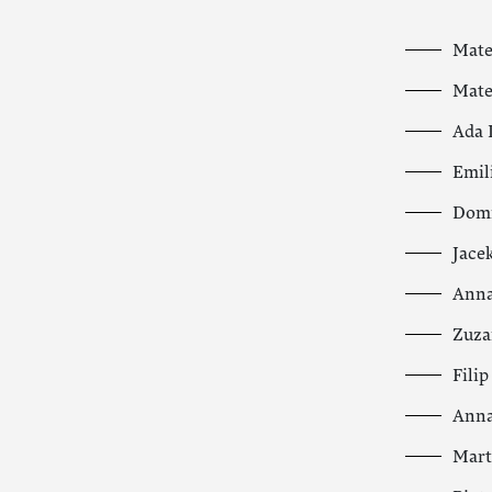
Mate
Mate
Ada 
Emil
Domi
Jace
Anna
Zuza
Fili
Anna
Mart