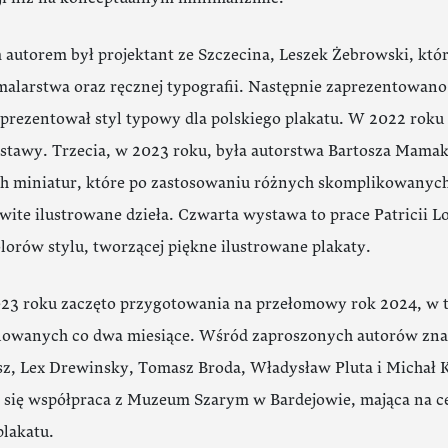
autorem był projektant ze Szczecina, Leszek Żebrowski, któr
, malarstwa oraz ręcznej typografii. Następnie zaprezentowa
prezentował styl typowy dla polskiego plakatu. W 2022 roku 
stawy. Trzecia, w 2023 roku, była autorstwa Bartosza Mamak
h miniatur, które po zastosowaniu różnych skomplikowanych 
ite ilustrowane dzieła. Czwarta wystawa to prace Patricii 
lorów stylu, tworzącej piękne ilustrowane plakaty.
023 roku zaczęto przygotowania na przełomowy rok 2024, w 
nowanych co dwa miesiące. Wśród zaproszonych autorów zna
sz, Lex Drewinsky, Tomasz Broda, Władysław Pluta i Michał
 się współpraca z Muzeum Szarym w Bardejowie, mająca na c
plakatu.