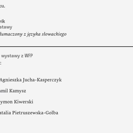
ku.
rík
ystawy
tłumaczony z języka słowackiego
 wystawy z WFP
:
Agnieszka Jucha-Kasperczyk
amil Kamysz
zymon Kiwerski
atalia Pietruszewska-Golba