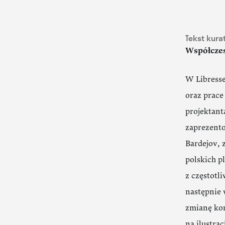
Tekst kura
Współczes
W Libresse
oraz prace
projektant
zaprezento
Bardejov, 
polskich p
z częstotl
następnie 
zmianę kon
na ilustra