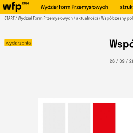
Oficjalna witryna Wydzi
Wydział Form Przemysłowych
struk
START
/ Wydział Form Przemysłowych /
aktualności
/ Współczesny pols
Wspó
wydarzenia
26 / 09 / 