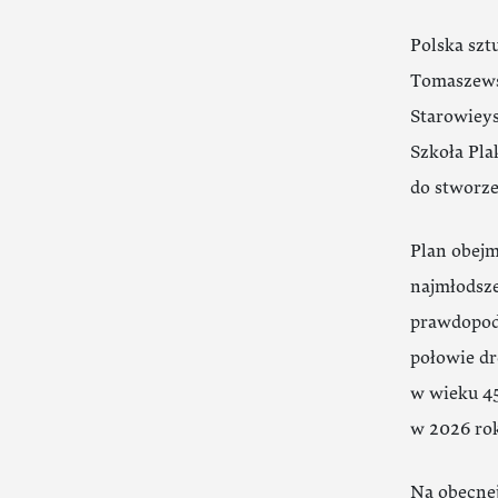
Polska szt
Tomaszewsk
Starowieys
Szkoła Pla
do stworze
Plan obejm
najmłodsze
prawdopodo
połowie dr
w wieku 45
w 2026 ro
Na obecnej