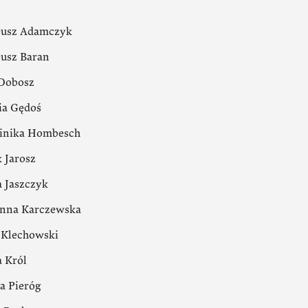
usz Adamczyk
usz Baran
Dobosz
ia Gędoś
nika Hombesch
k Jarosz
 Jaszczyk
nna Karczewska
p Klechowski
 Król
a Pieróg