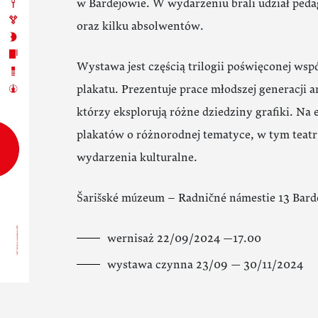
w Bardejowie. W wydarzeniu brali udział peda
oraz kilku absolwentów.
Wystawa jest częścią trilogii poświęconej wspó
plakatu. Prezentuje prace młodszej generacji 
którzy eksplorują różne dziedziny grafiki. Na 
plakatów o różnorodnej tematyce, w tym teatr, 
wydarzenia kulturalne.
Šarišské múzeum – Radničné námestie 13 Bard
wernisaż 22/09/2024 —17.00
wystawa czynna 23/09 — 30/11/2024