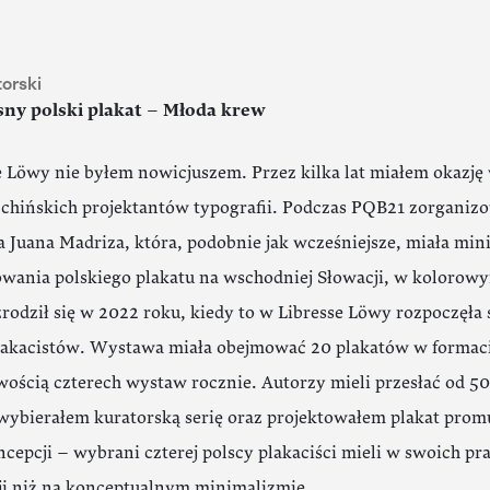
torski
ny polski plakat – Młoda krew
 Löwy nie byłem nowicjuszem. Przez kilka lat miałem okazję
 chińskich projektantów typografii. Podczas PQB21 zorgani
a Juana Madriza, która, podobnie jak wcześniejsze, miała mi
wania polskiego plakatu na wschodniej Słowacji, w kolorow
zrodził się w 2022 roku, kiedy to w Libresse Löwy rozpoczęła
lakacistów. Wystawa miała obejmować 20 plakatów w formac
iwością czterech wystaw rocznie. Autorzy mieli przesłać od 50
wybierałem kuratorską serię oraz projektowałem plakat prom
cepcji – wybrani czterej polscy plakaciści mieli w swoich pr
cji niż na konceptualnym minimalizmie.