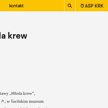
ASP w Krakowie
kontakt
da krew
stawy „Młoda krew”,
a
, w Šarišskim muzeum