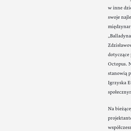
w inne dzi
swoje najl
międzynaro
„Balladyna
Zdzisławow
dotyczące 
Octopus. N
stanowią p
Igrzyska E
społecznym
Na bieżące
projektan
współczesn