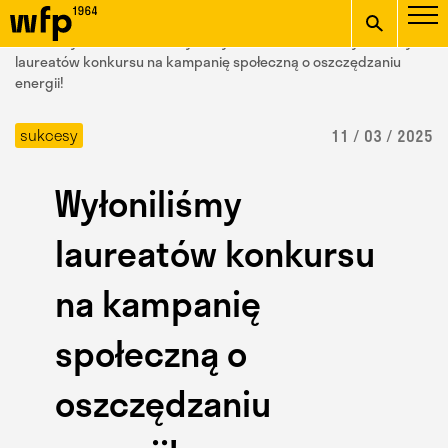
Oficjalna witryna
START
/ Wydział Form Przemysłowych /
aktualności
/ Wyłoniliśmy
Wydziału Form
laureatów konkursu na kampanię społeczną o oszczędzaniu
energii!
wpisz szukaną frazę
Przemysłowych ASP w
sukcesy
11 / 03 / 2025
Krakowie
Wyłoniliśmy
laureatów konkursu
na kampanię
społeczną o
oszczędzaniu