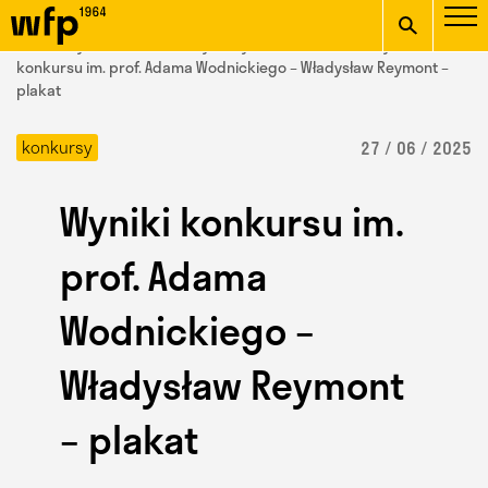
Oficjalna witryna
START
/ Wydział Form Przemysłowych /
aktualności
/ Wyniki
Wydziału Form
konkursu im. prof. Adama Wodnickiego – Władysław Reymont –
plakat
wpisz szukaną frazę
Przemysłowych ASP w
konkursy
27 / 06 / 2025
Krakowie
Wyniki konkursu im.
prof. Adama
Wodnickiego –
Władysław Reymont
– plakat