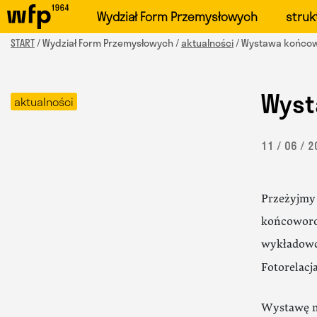
Oficjalna witryna Wydzi
Wydział Form Przemysłowych
struk
START
/ Wydział Form Przemysłowych /
aktualności
/ Wystawa końcow
Wyst
aktualności
11 / 06 / 
Przeżyjmy 
końcoworo
wykładowco
Fotorelacj
Wystawę na