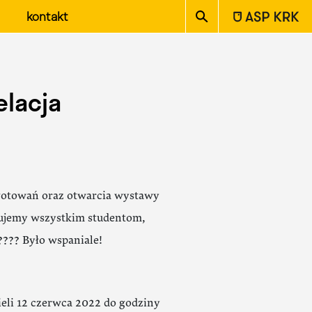
ASP w Krakowie
kontakt
lacja
ygotowań oraz otwarcia wystawy
kujemy wszystkim studentom,
Było wspaniale!
eli 12 czerwca 2022 do godziny