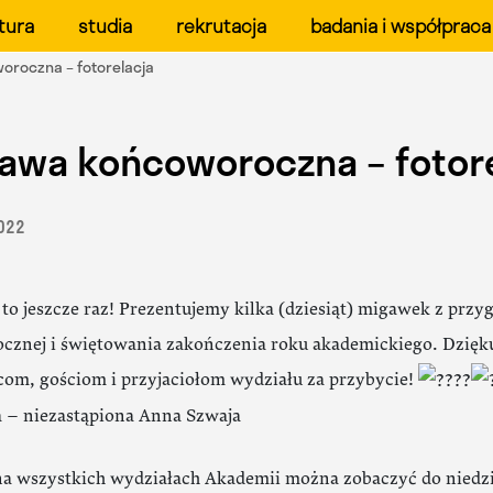
ału Form Przemysłowych 
tura
studia
rekrutacja
badania i współpraca
oroczna – fotorelacja
awa końcoworoczna – fotore
2022
to jeszcze raz! Prezentujemy kilka (dziesiąt) migawek z prz
cznej i świętowania zakończenia roku akademickiego. Dzię
m, gościom i przyjaciołom wydziału za przybycie!
a – niezastąpiona Anna Szwaja
 wszystkich wydziałach Akademii można zobaczyć do niedzi