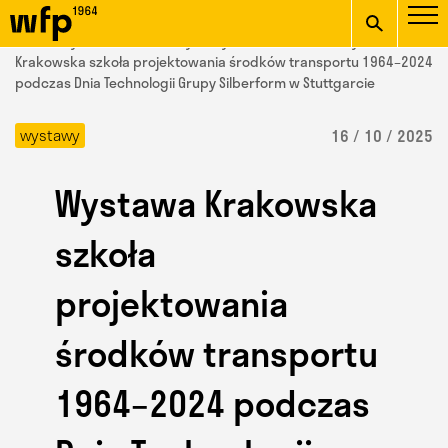
Oficjalna witryna
START
/ Wydział Form Przemysłowych /
aktualności
/ Wystawa
Wydziału Form
Krakowska szkoła projektowania środków transportu 1964–2024
podczas Dnia Technologii Grupy Silberform w Stuttgarcie
wpisz szukaną frazę
Przemysłowych ASP w
wystawy
16 / 10 / 2025
Krakowie
Wystawa Krakowska
szkoła
projektowania
środków transportu
1964–2024 podczas