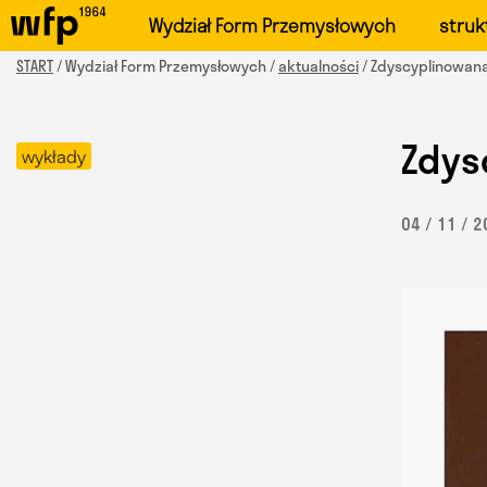
Oficjalna witryna Wydzi
Wydział Form Przemysłowych
struk
START
/ Wydział Form Przemysłowych /
aktualności
/ Zdyscyplinowana
Zdys
wykłady
04 / 11 / 