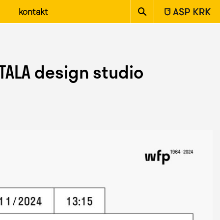
ASP w Krakowie
kontakt
TALA design studio