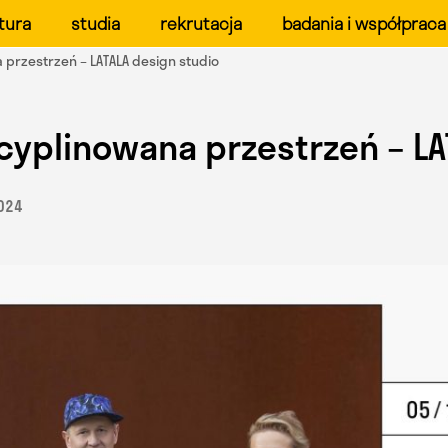
ału Form Przemysłowych 
tura
studia
rekrutacja
badania i współpraca
 przestrzeń – LATALA design studio
cyplinowana przestrzeń – LA
2024