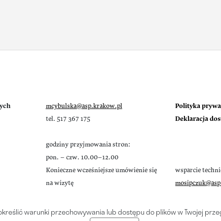
ych
mcybulska@asp.krakow.pl
Polityka prywa
tel. 517 367 175
Deklaracja do
godziny przyjmowania stron:
pon. – czw. 10.00–12.00
Konieczne wcześniejsze umówienie się
wsparcie techn
na wizytę
mosipczuk@asp
 określić warunki przechowywania lub dostępu do plików w Twojej prze