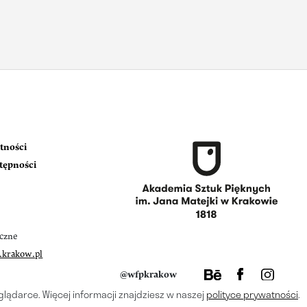
tności
stępności
iczne
.krakow.pl
@wfpkrakow
glądarce. Więcej informacji znajdziesz w naszej
polityce prywatności
.