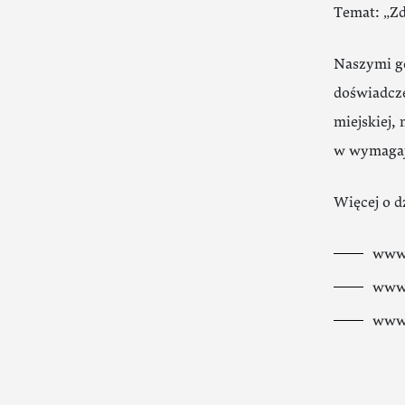
Temat: „Z
Naszymi go
doświadcze
miejskiej,
w wymagaj
Więcej o dz
www.
www.
www.