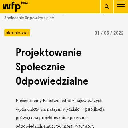
Oficjalna witryna
START
/ Wydział Form Przemysłowych /
aktualności
/ Projektowanie
Wydziału Form
Społecznie Odpowiedzialne
wpisz szukaną frazę
Przemysłowych ASP w
aktualności
01 / 06 / 2022
Krakowie
Projektowanie
Społecznie
Odpowiedzialne
Prezentujemy Państwu jedno z najświeższych
wydawnictw na naszym wydziale — publikacja
poświęcona projektowaniu społecznie
odpowiedzialnemu:
PSO KMP WFP ASP
,