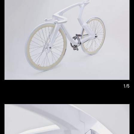
pozwala na uzyskanie wymaganej sztywności, wagi jak
również stylistyki całego roweru jak również aplikację
elementów graficznej identyfikacji wizualnej na jego
powierzchni.
Wszystkie elementy składowe roweru drukowane są
jednocześnie w ich docelowym położeniu. Dzięki temu nie
wymaga on składania ani serwisu jak również zmianie ulega
tradycyjny model produkcji, dystrybucji i sprzedaży.
1/5
Projekt był nagradzany i prezentowany na licznych wystawach
w kraju i za granicą.