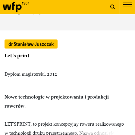
Oficjalna witryna
START
/
galeria projektów
/ Let’s print
Wydziału Form
wpisz szukaną frazę
Przemysłowych ASP w
dr Stanisław Juszczak
Krakowie
Let’s print
Dyplom magisterski, 2012
Nowe technologie w projektowaniu i produkcji
rowerów
.
LET’SPRINT, to projekt koncepcyjny roweru realizowanego
w technologii druku przestrzennego. Nazwa odnosi się do