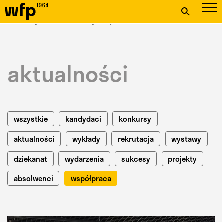
Oficjalna witryna
START
/ Wydział Form Przemysłowych /
aktualności
/
Wydziału Form
wpisz szukaną frazę
Przemysłowych ASP w
aktualności
Krakowie
wszystkie
kandydaci
konkursy
aktualności
wykłady
rekrutacja
wystawy
dziekanat
wydarzenia
sukcesy
projekty
absolwenci
współpraca